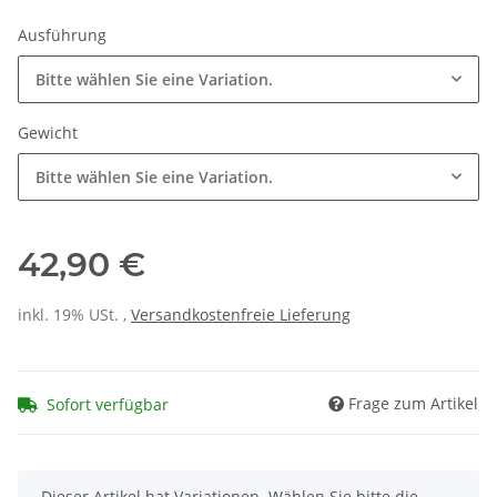
Ausführung
Bitte wählen Sie eine Variation.
Gewicht
Bitte wählen Sie eine Variation.
42,90 €
inkl. 19% USt. ,
Versandkostenfreie Lieferung
Frage zum Artikel
Sofort verfügbar
x
Dieser Artikel hat Variationen. Wählen Sie bitte die