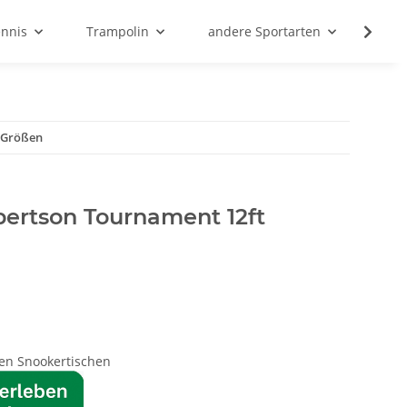
ennis
Trampolin
andere Sportarten
Son
 Größen
bertson Tournament 12ft
den Snookertischen