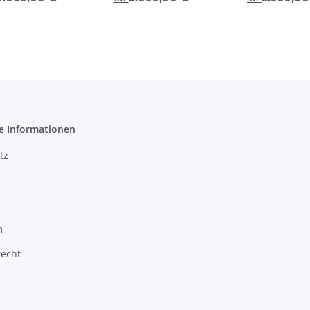
Schieferplatte
e Informationen
tz
m
recht