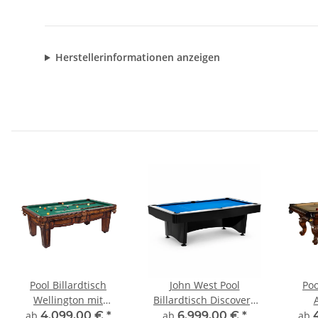
Herstellerinformationen anzeigen
Pool Billardtisch
John West Pool
Poo
Wellington mit
Billardtisch Discovery
Schieferplatte
mit Schieferplatte
Sc
ab
4.099,00 €
*
ab
6.999,00 €
*
ab