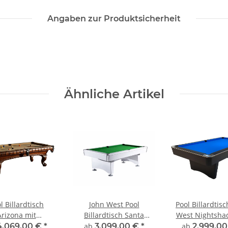
Angaben zur Produktsicherheit
Ähnliche Artikel
l Billardtisch
John West Pool
Pool Billardtis
Arizona mit
Billardtisch Santa
West Nightsha
hieferplatte
Monica mit
Schieferpla
4.069,00 €
*
ab
3.099,00 €
*
ab
2.999,0