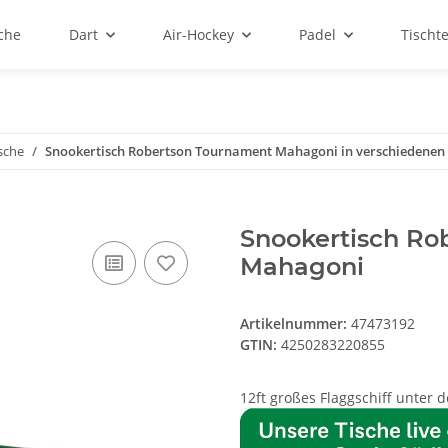
sche
Dart
Air-Hockey
Padel
Tischt
sche
Snookertisch Robertson Tournament Mahagoni in verschiedenen
Snookertisch Ro
Mahagoni
Artikelnummer:
47473192
GTIN:
4250283220855
12ft großes Flaggschiff unter 