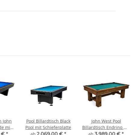
ch John
Pool Billardtisch Black
John West Pool
de mit
Pool mit Schieferplatte
Billardtisch Endrino mit
tte
Schieferplatte
0 €
*
ab
2.069,00 €
*
ab
3.989,00 €
*