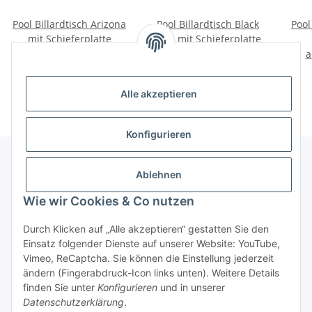
Pool Billardtisch Arizona
Pool Billardtisch Black
Pool
mit Schieferplatte
Pool mit Schieferplatte
ab
4.069,00 €
*
ab
2.069,00 €
*
Alle akzeptieren
Konfigurieren
Ablehnen
Informationen
Wie wir Cookies & Co nutzen
Gesetzliche Informationen
Durch Klicken auf „Alle akzeptieren“ gestatten Sie den
Einsatz folgender Dienste auf unserer Website: YouTube,
Vimeo, ReCaptcha. Sie können die Einstellung jederzeit
ändern (Fingerabdruck-Icon links unten). Weitere Details
Vertrag widerrufen
finden Sie unter
Konfigurieren
und in unserer
Datenschutzerklärung
.
* Alle Preise inkl. gesetzlicher USt., zzgl.
Versand