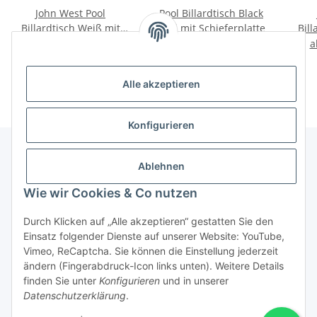
John West Pool
Pool Billardtisch Black
Billardtisch Weiß mit
Pool mit Schieferplatte
Bill
Schieferplatte
ab
3.319,00 €
*
ab
2.069,00 €
*
a
Alle akzeptieren
Konfigurieren
Ablehnen
Informationen
Wie wir Cookies & Co nutzen
Gesetzliche Informationen
Durch Klicken auf „Alle akzeptieren“ gestatten Sie den
Einsatz folgender Dienste auf unserer Website: YouTube,
Vimeo, ReCaptcha. Sie können die Einstellung jederzeit
ändern (Fingerabdruck-Icon links unten). Weitere Details
Vertrag widerrufen
finden Sie unter
Konfigurieren
und in unserer
Datenschutzerklärung
.
* Alle Preise inkl. gesetzlicher USt., zzgl.
Versand