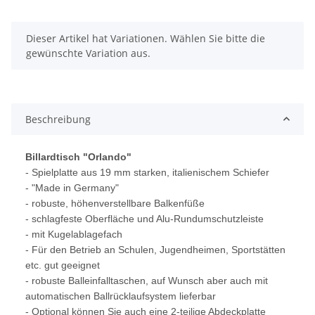
x
Dieser Artikel hat Variationen. Wählen Sie bitte die
gewünschte Variation aus.
Beschreibung
Billardtisch "Orlando"
- Spielplatte aus 19 mm starken, italienischem Schiefer
- "Made in Germany"
- robuste, höhenverstellbare Balkenfüße
- schlagfeste Oberfläche und Alu-Rundumschutzleiste
- mit Kugelablagefach
- Für den Betrieb an Schulen, Jugendheimen, Sportstätten
etc. gut geeignet
- r
obuste Balleinfalltaschen, auf Wunsch aber auch mit
automatischen Ballrücklaufsystem lieferbar
- Optional können Sie auch eine 2-teilige Abdeckplatte