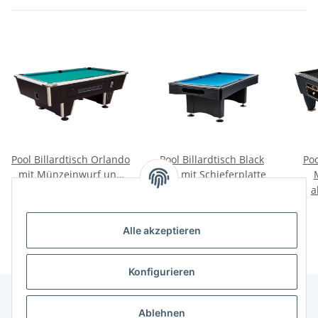
Pool Billardtisch Orlando
Pool Billardtisch Black
Poo
mit Münzeinwurf und
Pool mit Schieferplatte
Schieferplatte
S
ab
4.249,00 €
*
ab
2.069,00 €
*
Alle akzeptieren
Konfigurieren
Ablehnen