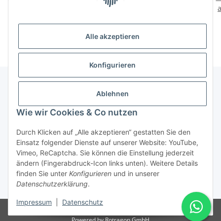
Schieferplatte
Dream inkl.
ab
3.319,00 €
*
ab
4.490,00 €
*
Abdeckplatte mit
Schieferplatte
Alle akzeptieren
Konfigurieren
Ablehnen
Informationen
Wie wir Cookies & Co nutzen
Gesetzliche Informationen
Durch Klicken auf „Alle akzeptieren“ gestatten Sie den
Einsatz folgender Dienste auf unserer Website: YouTube,
Vimeo, ReCaptcha. Sie können die Einstellung jederzeit
ändern (Fingerabdruck-Icon links unten). Weitere Details
Vertrag widerrufen
finden Sie unter
Konfigurieren
und in unserer
Datenschutzerklärung
.
* Alle Preise inkl. gesetzlicher USt., zzgl.
Versand
Impressum
|
Datenschutz
© Rotragon GmbH - Robert-Bosch-Str. 63 - 46354 Südlohn
Powered by
Rotragon GmbH