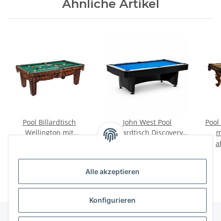
Ähnliche Artikel
Pool Billardtisch
John West Pool
Pool
Wellington mit
Billardtisch Discovery
m
Schieferplatte
mit Schieferplatte
ab
4.099,00 €
*
ab
6.999,00 €
*
a
Alle akzeptieren
Konfigurieren