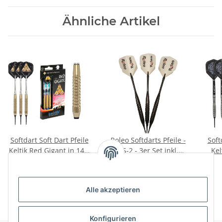
Ähnliche Artikel
Softdart Soft Dart Pfeile
Roleo Softdarts Pfeile -
Soft
Keltik Red Gigant in 14g,
RS-2 - 3er Set inkl.
Kel
16g + 18g
Dartbox - 16g
18
19,90 €
*
16,90 €
*
Alle akzeptieren
Konfigurieren