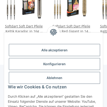
Softdart Soft Dart Pfeile
Softdart Soft Dart Pfeile
Soft
Keltik Karadoc in 16g +
Keltik Red Gigant in 14g,
Kelt
18g
16g + 18g
22,90 €
*
19,90 €
*
Alle akzeptieren
Konfigurieren
Ablehnen
Informationen
Wie wir Cookies & Co nutzen
Gesetzliche Informationen
Durch Klicken auf „Alle akzeptieren“ gestatten Sie den
Einsatz folgender Dienste auf unserer Website: YouTube,
Vimeo, ReCaptcha. Sie können die Einstellung jederzeit