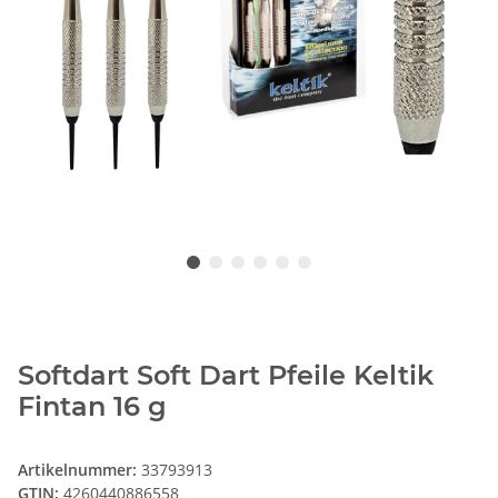
Softdart Soft Dart Pfeile Keltik
Fintan 16 g
Artikelnummer:
33793913
GTIN:
4260440886558