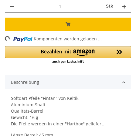
Stk
ng...
Komponenten werden geladen ...
Beschreibung
Softdart Pfeile "Fintan" von Keltik.
Aluminium-Shaft
Qualitäts-Barrel
Gewicht: 16 g
Die Pfeile werden in einer "Hartbox" geliefert.
Länge Barrel: 45 mm