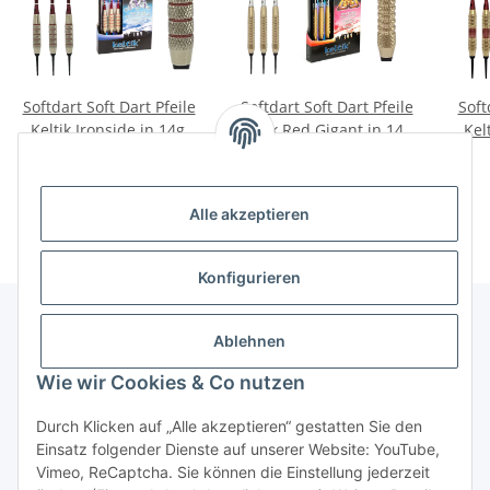
Softdart Soft Dart Pfeile
Softdart Soft Dart Pfeile
Soft
Keltik Ironside in 14g,
Keltik Red Gigant in 14g,
Kel
16g + 18g
16g + 18g
23,90 €
*
19,90 €
*
Alle akzeptieren
Konfigurieren
Ablehnen
Informationen
Wie wir Cookies & Co nutzen
Gesetzliche Informationen
Durch Klicken auf „Alle akzeptieren“ gestatten Sie den
Einsatz folgender Dienste auf unserer Website: YouTube,
Vimeo, ReCaptcha. Sie können die Einstellung jederzeit