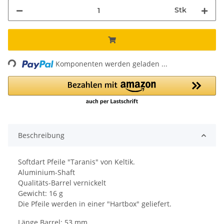
Stk
Loading...
Komponenten werden geladen ...
Beschreibung
Softdart Pfeile "Taranis" von Keltik.
Aluminium-Shaft
Qualitäts-Barrel vernickelt
Gewicht: 16 g
Die Pfeile werden in einer "Hartbox" geliefert.
Länge Barrel: 53 mm