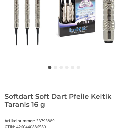
Softdart Soft Dart Pfeile Keltik
Taranis 16 g
Artikelnummer:
33793889
GTIN:
4260440886589