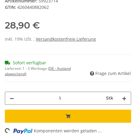
Artikelnummer:
59923714
GTIN:
4260440882062
28,90 €
inkl. 19% USt. ,
Versandkostenfreie Lieferung
Sofort verfügbar
Lieferzeit:
1 - 3 Werktage
(DE - Ausland
Frage zum Artikel
abweichend)
Stk
ng...
Komponenten werden geladen ...