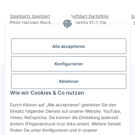
Steeldarts Steeldart
Softdart Dartpfeile
S
Pfeile Harrows Black
Karella XT-5 20g
Arrow 20g bis 23g
18,90 €
*
24,90 €
*
Alle akzeptieren
Konfigurieren
Ablehnen
Informationen
Wie wir Cookies & Co nutzen
Gesetzliche Informationen
Durch Klicken auf „Alle akzeptieren“ gestatten Sie den
Einsatz folgender Dienste auf unserer Website: YouTube,
Vimeo, ReCaptcha. Sie können die Einstellung jederzeit
ändern (Fingerabdruck-Icon links unten). Weitere Details
Vertrag widerrufen
finden Sie unter
Konfigurieren
und in unserer