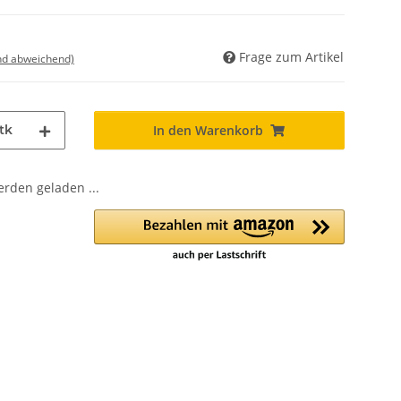
Frage zum Artikel
nd abweichend)
tk
In den Warenkorb
den geladen ...