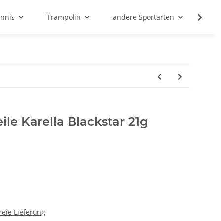
ennis
Trampolin
andere Sportarten
Son
ile Karella Blackstar 21g
reie Lieferung