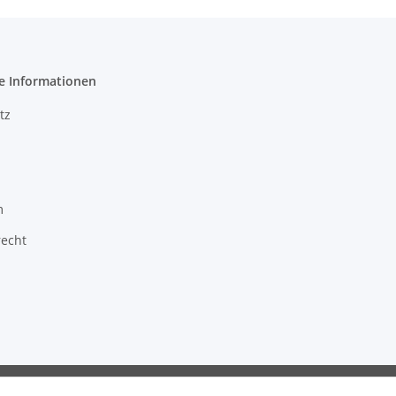
e Informationen
tz
m
recht
ragon GmbH - Robert-Bosch-Str. 63 - 46354 Südlohn