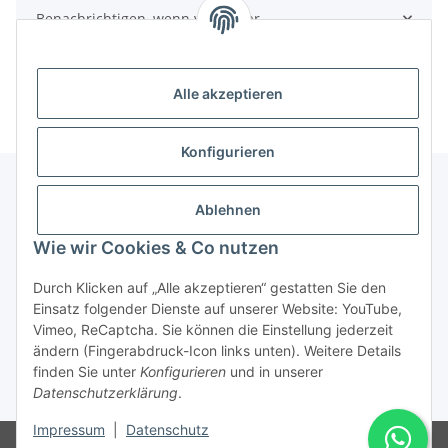
Benachrichtigen, wenn verfügbar
Alle akzeptieren
Konfigurieren
Ablehnen
Informationen
Wie wir Cookies & Co nutzen
Gesetzliche Informationen
Durch Klicken auf „Alle akzeptieren“ gestatten Sie den
Einsatz folgender Dienste auf unserer Website: YouTube,
Vimeo, ReCaptcha. Sie können die Einstellung jederzeit
ändern (Fingerabdruck-Icon links unten). Weitere Details
Vertrag widerrufen
finden Sie unter
Konfigurieren
und in unserer
Datenschutzerklärung
.
* Alle Preise inkl. gesetzlicher USt., zzgl.
Versand
Impressum
|
Datenschutz
© Rotragon GmbH - Robert-Bosch-Str. 63 - 46354 Südlohn