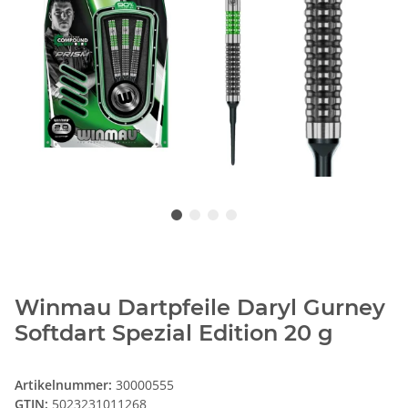
Winmau Dartpfeile Daryl Gurney
Softdart Spezial Edition 20 g
Artikelnummer:
30000555
GTIN:
5023231011268