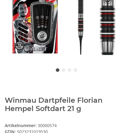
Winmau Dartpfeile Florian
Hempel Softdart 21 g
Artikelnummer:
30000574
GTIN:
5023231019530