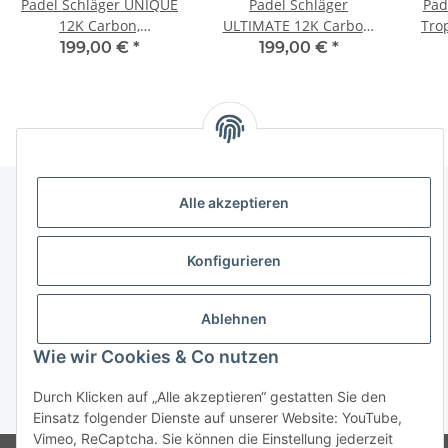
Padel Schläger UNIQUE
Padel Schläger
Pad
12K Carbon,
ULTIMATE 12K Carbon,
Tro
Tropfenform - Medium-
Diamantform - maximale
199,00 €
*
199,00 €
*
High Balance
Power & Kontrolle
Alle akzeptieren
Informationen
Konfigurieren
Gesetzliche Informationen
Ablehnen
Wie wir Cookies & Co nutzen
Vertrag widerrufen
Durch Klicken auf „Alle akzeptieren“ gestatten Sie den
* Alle Preise inkl. gesetzlicher USt., zzgl.
Versand
Einsatz folgender Dienste auf unserer Website: YouTube,
Vimeo, ReCaptcha. Sie können die Einstellung jederzeit