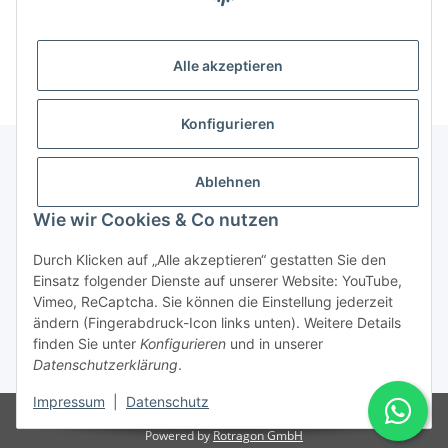
Alle akzeptieren
Konfigurieren
Ablehnen
Informationen
Wie wir Cookies & Co nutzen
Gesetzliche Informationen
Durch Klicken auf „Alle akzeptieren“ gestatten Sie den
Einsatz folgender Dienste auf unserer Website: YouTube,
Vimeo, ReCaptcha. Sie können die Einstellung jederzeit
ändern (Fingerabdruck-Icon links unten). Weitere Details
Vertrag widerrufen
finden Sie unter
Konfigurieren
und in unserer
Datenschutzerklärung
.
* Alle Preise inkl. gesetzlicher USt., zzgl.
Versand
Impressum
|
Datenschutz
© Rotragon GmbH - Robert-Bosch-Str. 63 - 46354 Südlohn
Powered by
Rotragon GmbH