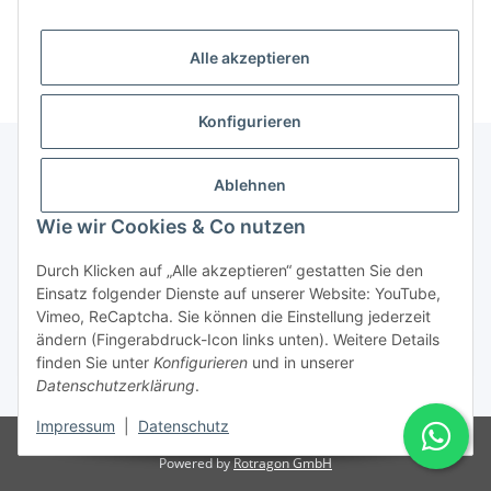
Alle akzeptieren
Konfigurieren
Ablehnen
Informationen
Wie wir Cookies & Co nutzen
Gesetzliche Informationen
Durch Klicken auf „Alle akzeptieren“ gestatten Sie den
Einsatz folgender Dienste auf unserer Website: YouTube,
Vimeo, ReCaptcha. Sie können die Einstellung jederzeit
ändern (Fingerabdruck-Icon links unten). Weitere Details
Vertrag widerrufen
finden Sie unter
Konfigurieren
und in unserer
Datenschutzerklärung
.
* Alle Preise inkl. gesetzlicher USt., zzgl.
Versand
Impressum
|
Datenschutz
© Rotragon GmbH - Robert-Bosch-Str. 63 - 46354 Südlohn
Powered by
Rotragon GmbH