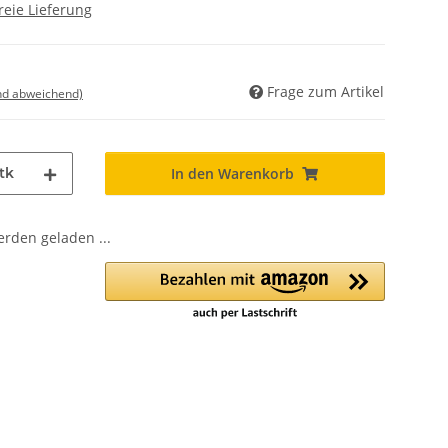
reie Lieferung
Frage zum Artikel
nd abweichend)
tk
In den Warenkorb
den geladen ...