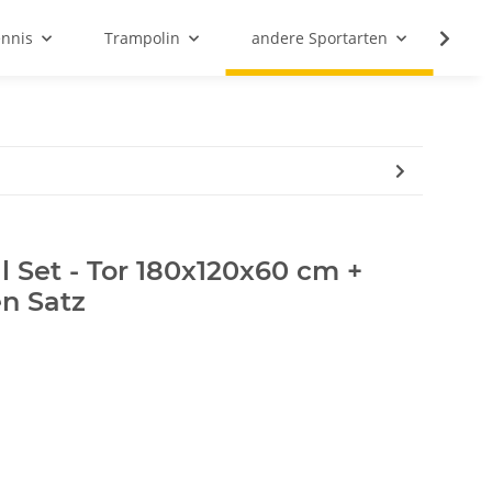
ennis
Trampolin
andere Sportarten
Son
l Set - Tor 180x120x60 cm +
n Satz