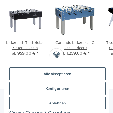
Kickertisch Tischkicker
Garlando Kickertisch G-
Tis
Kicker G-500 in
500 Outdoor /
Ga
verschiedenen
Weatherproof
ab
959,00 €
*
ab
1.259,00 €
*
Ausführungen
Alle akzeptieren
Konfigurieren
Ablehnen
Informationen
Wie wir Cookies & Co nutzen