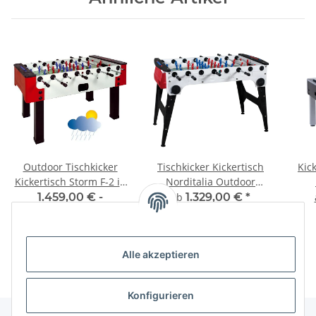
Outdoor Tischkicker
Tischkicker Kickertisch
Kic
Kickertisch Storm F-2 in
Norditalia Outdoor
verschiedenen
Storm Trolley Klappbar
1.459,00 € -
ab
1.329,00 €
*
Ausführungen
in verschiedenen
1.469,00 €
*
Ausführungen
Alle akzeptieren
Konfigurieren