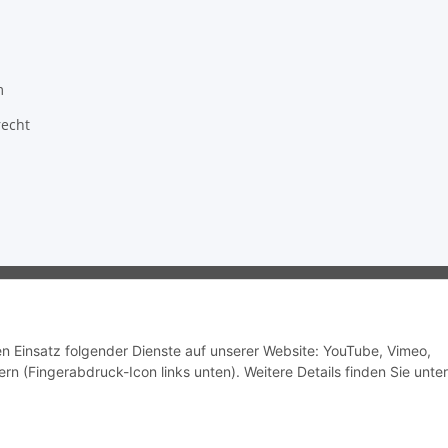
m
recht
ragon GmbH - Robert-Bosch-Str. 63 - 46354 Südlohn
den Einsatz folgender Dienste auf unserer Website: YouTube, Vimeo,
rn (Fingerabdruck-Icon links unten). Weitere Details finden Sie unter