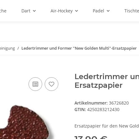
sche
Dart
Air-Hockey
Padel
Tischt
einigung
Ledertrimmer und Former "New Golden Multi"-Ersatzpapier
Ledertrimmer un
Ersatzpapier
Artikelnummer:
36726820
GTIN:
4250283212430
Ersatzpapier für den New Gol