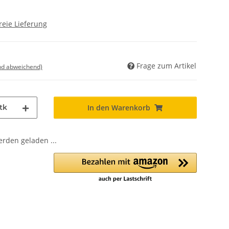
reie Lieferung
Frage zum Artikel
nd abweichend)
tk
In den Warenkorb
den geladen ...