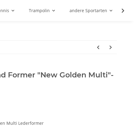
ennis
Trampolin
andere Sportarten
Son
d Former "New Golden Multi"-
den Multi Lederformer