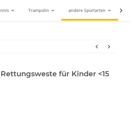
ennis
Trampolin
andere Sportarten
Son
f Rettungsweste für Kinder <15