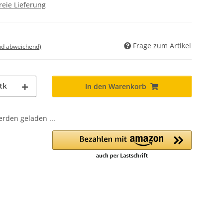
reie Lieferung
Frage zum Artikel
nd abweichend)
tk
In den Warenkorb
den geladen ...