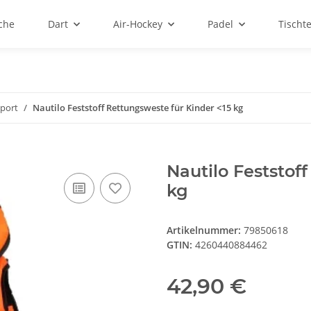
sche
Dart
Air-Hockey
Padel
Tischt
port
Nautilo Feststoff Rettungsweste für Kinder <15 kg
Nautilo Feststof
kg
Artikelnummer:
79850618
GTIN:
4260440884462
42,90 €