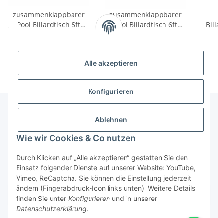
zusammenklappbarer
zusammenklappbarer
Pool Billardtisch 5ft
Pool Billardtisch 6ft
Bil
Braun inkl. Zubehör
Schwarz inkl. Zubehör
699,00 €
*
749,00 €
*
Alle akzeptieren
Konfigurieren
Ablehnen
Informationen
Wie wir Cookies & Co nutzen
Gesetzliche Informationen
Durch Klicken auf „Alle akzeptieren“ gestatten Sie den
Einsatz folgender Dienste auf unserer Website: YouTube,
Vimeo, ReCaptcha. Sie können die Einstellung jederzeit
ändern (Fingerabdruck-Icon links unten). Weitere Details
Vertrag widerrufen
finden Sie unter
Konfigurieren
und in unserer
Datenschutzerklärung
.
* Alle Preise inkl. gesetzlicher USt., zzgl.
Versand