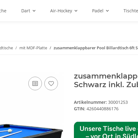
sche
Dart
Air-Hockey
Padel
Tischt
rdtische
mit MDF-Platte
zusammenklappbarer Pool Billardtisch 6ft S
zusammenklappba
Schwarz inkl. Z
Artikelnummer:
30001253
GTIN:
4260440886176