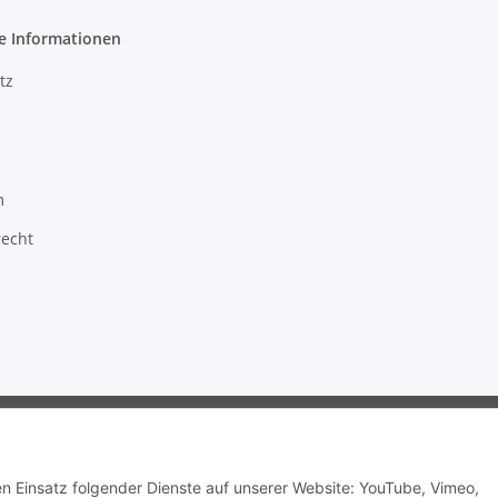
e Informationen
tz
m
recht
ragon GmbH - Robert-Bosch-Str. 63 - 46354 Südlohn
den Einsatz folgender Dienste auf unserer Website: YouTube, Vimeo,