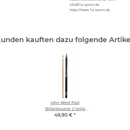
info@1a-sports.de
https://www.1a-sports.de
unden kauften dazu folgende Artike
John West Pool
Billardqueue 2-teilig
145 cm JW-2
49,90 €
*