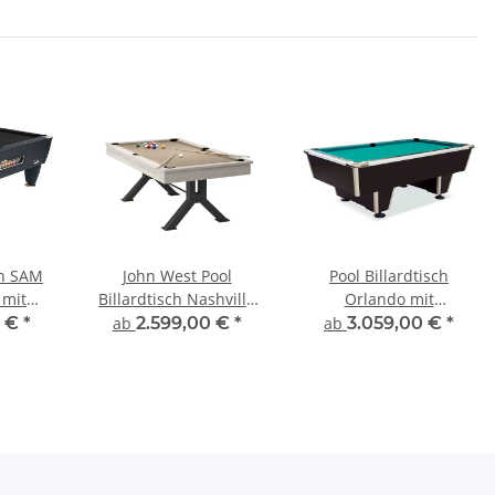
ch SAM
John West Pool
Pool Billardtisch
 mit
Billardtisch Nashville
Orlando mit
e und
mit Schieferplatte inkl.
Schieferplatte
0 €
*
ab
2.599,00 €
*
ab
3.059,00 €
*
rf
Abdeckplatte