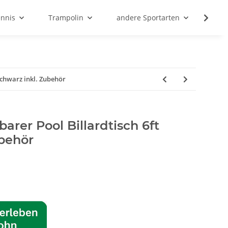
ennis
Trampolin
andere Sportarten
Son
chwarz inkl. Zubehör
rer Pool Billardtisch 6ft
ubehör