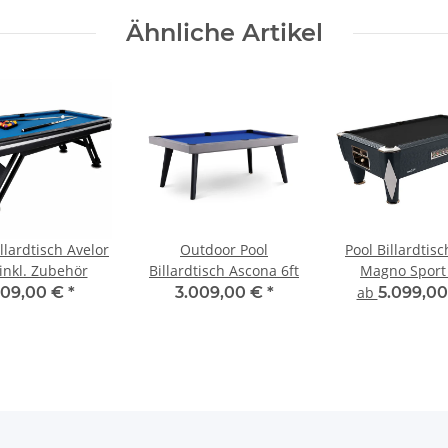
Ähnliche Artikel
llardtisch Avelor
Outdoor Pool
Pool Billardtis
 inkl. Zubehör
Billardtisch Ascona 6ft
Magno Sport
Schieferplatt
09,00 €
*
3.009,00 €
*
ab
5.099,0
Münzeinwu