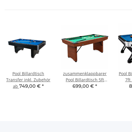
Pool Billardtisch
zusammenklappbarer
Pool Bi
Transfer inkl. Zubehör
Pool Billardtisch 5ft
7ft
Braun inkl. Zubehör
ab
749,00 €
*
699,00 €
*
8