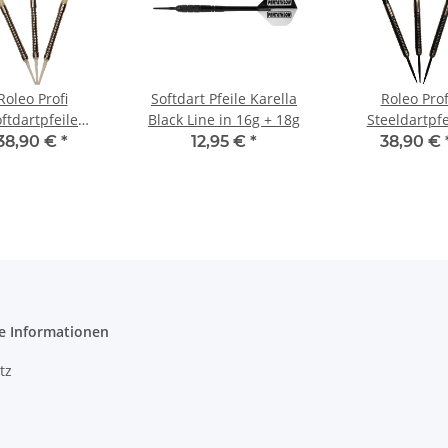
Roleo Profi
Softdart Pfeile Karella
Roleo Prof
ftdartpfeile
Black Line in 16g + 18g
Steeldartpfe
ssional RSP-2 -
Professional 
38,90 €
*
12,95 €
*
38,90 €
ngsten - 3er Set
Tungsten - 3er S
18g
24g
e Informationen
tz