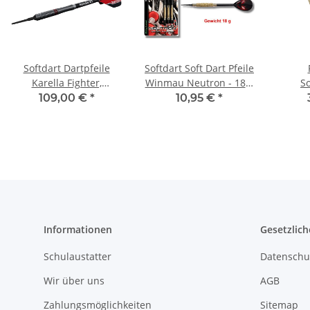
Softdart Dartpfeile
Softdart Soft Dart Pfeile
Karella Fighter,
Winmau Neutron - 18 g
So
schwarz, 90% Tungsten
- 3er Set
Profe
109,00 €
*
10,95 €
*
90% Tu
Informationen
Gesetzlich
Schulaustatter
Datenschu
Wir über uns
AGB
Zahlungsmöglichkeiten
Sitemap