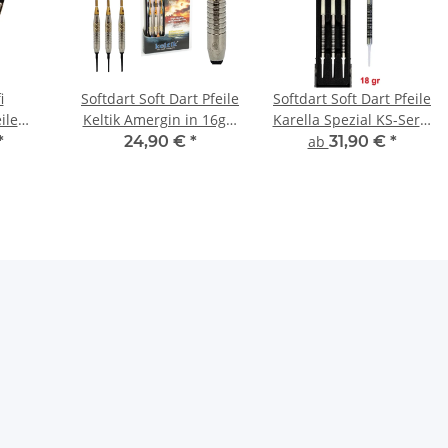
i
Softdart Soft Dart Pfeile
Softdart Soft Dart Pfeile
ile
Keltik Amergin in 16g +
Karella Spezial KS-Serie
- 90%
18g
3er Set in 16g + 18g
*
24,90 €
*
ab
31,90 €
*
et 18g -