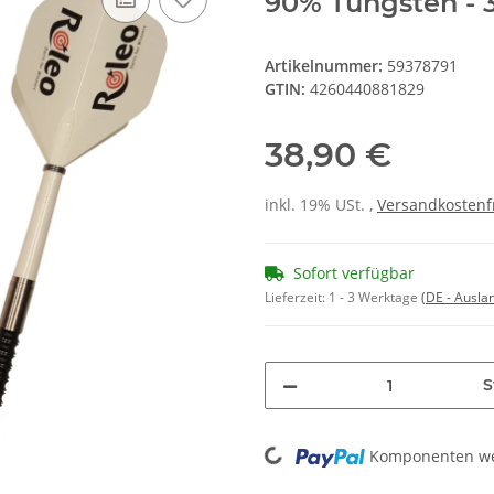
90% Tungsten - 3
Artikelnummer:
59378791
GTIN:
4260440881829
38,90 €
inkl. 19% USt. ,
Versandkostenf
Sofort verfügbar
Lieferzeit:
1 - 3 Werktage
(DE - Ausla
S
Loading...
Komponenten wer