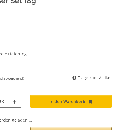
er Set 18g
reie Lieferung
Frage zum Artikel
nd abweichend)
tk
In den Warenkorb
den geladen ...