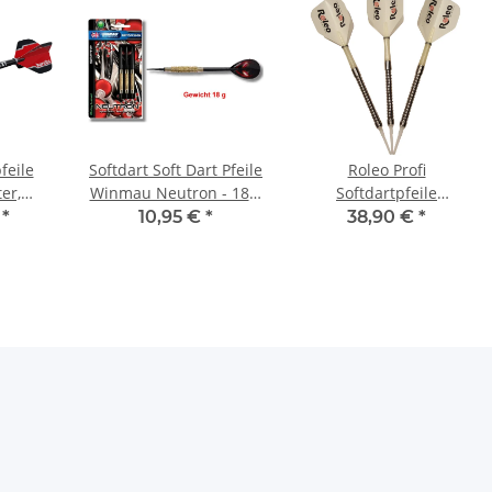
feile
Softdart Soft Dart Pfeile
Roleo Profi
er,
Winmau Neutron - 18 g
Softdartpfeile
ungsten
- 3er Set
Professional RSP-2 -
€
*
10,95 €
*
38,90 €
*
90% Tungsten - 3er Set
18g