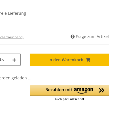
reie Lieferung
Frage zum Artikel
nd abweichend)
tk
In den Warenkorb
den geladen ...