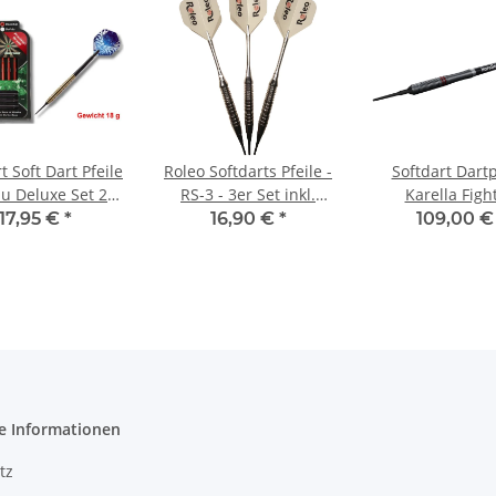
t Soft Dart Pfeile
Roleo Softdarts Pfeile -
Softdart Dartp
 Deluxe Set 24-
RS-3 - 3er Set inkl.
Karella Fight
teilig - 18 g
Dartbox - 18g
schwarz, 90% T
17,95 €
*
16,90 €
*
109,00 
e Informationen
tz