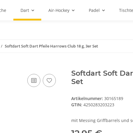
sche
Dart
Air-Hockey
Padel
Tischt
Softdart Soft Dart Pfeile Harrows Club 18 g, 3er Set
Softdart Soft Dar
Set
Artikelnummer:
30165189
GTIN:
4250283203223
mit Messing Griffbarrels und