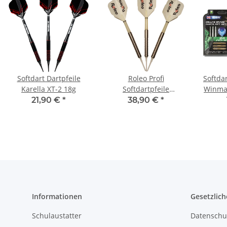
Softdart Dartpfeile
Roleo Profi
Softdar
Karella XT-2 18g
Softdartpfeile
Winmau
Professional RSP-1 -
21,90 €
*
38,90 €
*
90% Tungsten - 3er Set
18g
Informationen
Gesetzlich
Schulaustatter
Datenschu