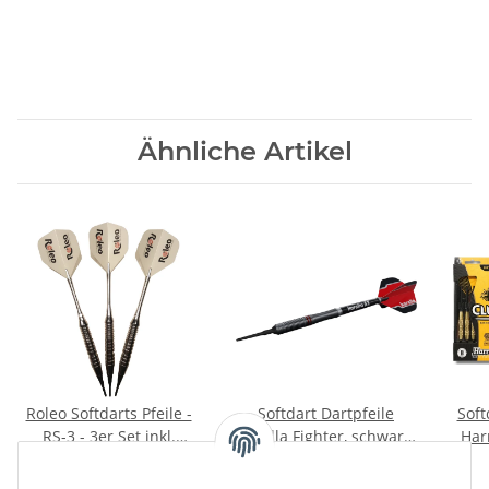
Ähnliche Artikel
Roleo Softdarts Pfeile -
Softdart Dartpfeile
Soft
RS-3 - 3er Set inkl.
Karella Fighter, schwarz,
Har
Dartbox - 18g
90% Tungsten
16,90 €
*
109,00 €
*