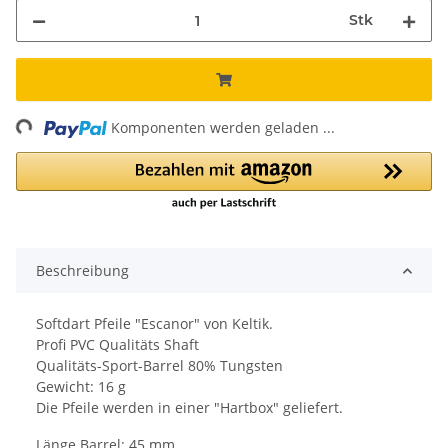
Stk
ng...
Komponenten werden geladen ...
Beschreibung
Softdart Pfeile "Escanor" von Keltik.
Profi PVC Qualitäts Shaft
Qualitäts-Sport-Barrel 80% Tungsten
Gewicht: 16 g
Die Pfeile werden in einer "Hartbox" geliefert.
Länge Barrel: 45 mm