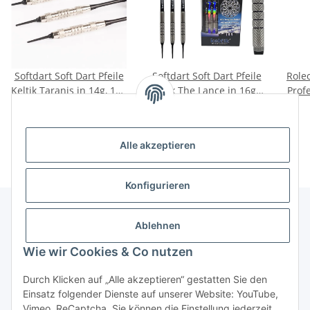
Softdart Soft Dart Pfeile
Softdart Soft Dart Pfeile
Roleo
Keltik Taranis in 14g, 16g
Keltik The Lance in 16g +
Prof
+ 18g
18g - 80% Tungsten
Tung
22,90 €
*
38,90 €
*
Alle akzeptieren
Konfigurieren
Ablehnen
Informationen
Wie wir Cookies & Co nutzen
Gesetzliche Informationen
Durch Klicken auf „Alle akzeptieren“ gestatten Sie den
Einsatz folgender Dienste auf unserer Website: YouTube,
Vimeo, ReCaptcha. Sie können die Einstellung jederzeit