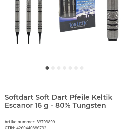
Softdart Soft Dart Pfeile Keltik
Escanor 16 g - 80% Tungsten
Artikelnummer:
33793899
GTIN:
4260440886732