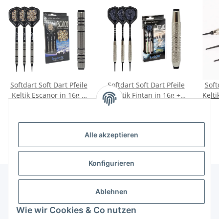
Softdart Soft Dart Pfeile
Softdart Soft Dart Pfeile
Soft
Keltik Escanor in 16g +
Keltik Fintan in 16g +
Kelti
18g - 80% Tungsten
18g
39,90 €
*
22,90 €
*
Alle akzeptieren
Konfigurieren
Ablehnen
Informationen
Wie wir Cookies & Co nutzen