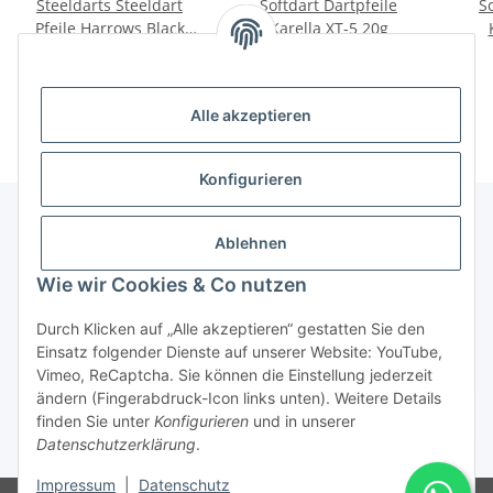
Steeldarts Steeldart
Softdart Dartpfeile
S
Pfeile Harrows Black
Karella XT-5 20g
Arrow 20g bis 23g
18,90 €
*
24,90 €
*
Alle akzeptieren
Konfigurieren
Ablehnen
Informationen
Wie wir Cookies & Co nutzen
Gesetzliche Informationen
Durch Klicken auf „Alle akzeptieren“ gestatten Sie den
Einsatz folgender Dienste auf unserer Website: YouTube,
Vimeo, ReCaptcha. Sie können die Einstellung jederzeit
ändern (Fingerabdruck-Icon links unten). Weitere Details
Vertrag widerrufen
finden Sie unter
Konfigurieren
und in unserer
Datenschutzerklärung
.
* Alle Preise inkl. gesetzlicher USt., zzgl.
Versand
Impressum
|
Datenschutz