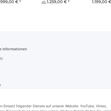
rschiedenen
Weatherproof
Master Class E
b
999,00 €
*
ab
1.259,00 €
*
1.199,00 
sführungen
Glasabdeck
e Informationen
tz
m
recht
den Einsatz folgender Dienste auf unserer Website: YouTube, Vimeo,