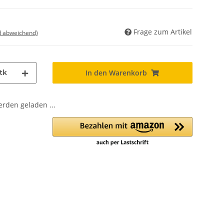
Frage zum Artikel
d abweichend)
tk
In den Warenkorb
den geladen ...