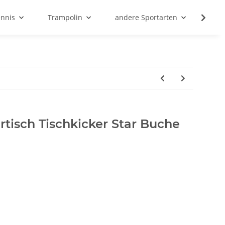
ennis
Trampolin
andere Sportarten
Son
ertisch Tischkicker Star Buche