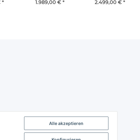
VO mit
Meister Luxline
Meister Championline
€
*
1.989,00 €
*
2.499,00 €
*
ung
mit Münzeinwurf
Alle akzeptieren
Konfigurieren