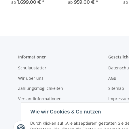
verschiedenen
verschiedenen
ve
ab
1.699,00 €
*
ab
959,00 €
*
a
Ausführungen
Ausführungen
Au
Informationen
Gesetzlich
Schulaustatter
Datenschu
Wir über uns
AGB
Zahlungsmöglichkeiten
Sitemap
Versandinformationen
Impressu
Widerrufs
Wie wir Cookies & Co nutzen
Durch Klicken auf „Alle akzeptieren“ gestatten Sie 