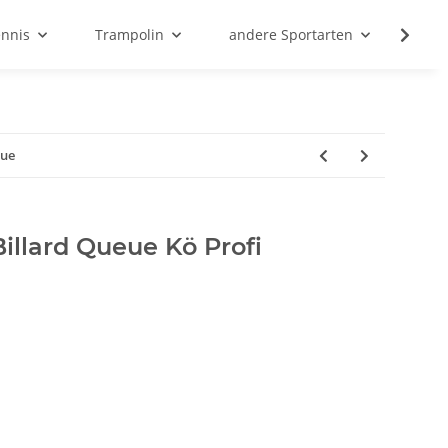
ennis
Trampolin
andere Sportarten
Son
eue
illard Queue Kö Profi