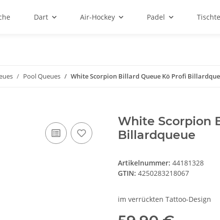
sche
Dart
Air-Hockey
Padel
Tischt
ueues
Pool Queues
White Scorpion Billard Queue Kö Profi Billardqu
White Scorpion B
Billardqueue
Artikelnummer:
44181328
GTIN:
4250283218067
im verrückten Tattoo-Design