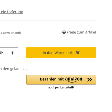
reie Lieferung
Frage zum Artikel
nd abweichend)
tk
In den Warenkorb
den geladen ...