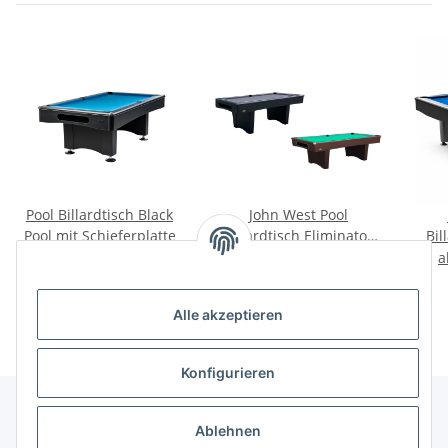
Pool Billardtisch Black
John West Pool
Pool mit Schieferplatte
Billardtisch Eliminator
Bil
mit Schieferplatte
m
ab
2.069,00 €
*
ab
2.259,00 €
*
Alle akzeptieren
Konfigurieren
Ablehnen