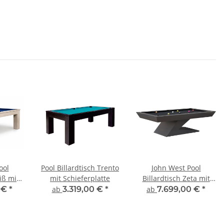
ool
Pool Billardtisch Trento
John West Pool
iß mit
mit Schieferplatte
Billardtisch Zeta mit
tte
Schieferplatte
0 €
*
ab
3.319,00 €
*
ab
7.699,00 €
*