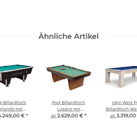
Ähnliche Artikel
l Billardtisch
Pool Billardtisch
John West P
rlando mit
Lugano mit
Billardtisch We
zeinwurf und
Schieferplatte
Schieferpla
4.249,00 €
*
ab
2.629,00 €
*
ab
3.319,0
hieferplatte