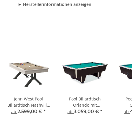
Herstellerinformationen anzeigen
John West Pool
Pool Billardtisch
Poo
Billardtisch Nashville
Orlando mit
O
mit Schieferplatte inkl.
Schieferplatte
Mün
ab
2.599,00 €
*
ab
3.059,00 €
*
ab
Abdeckplatte
Sc