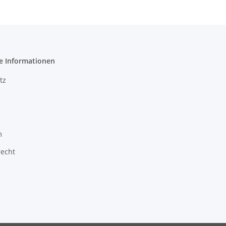
e Informationen
tz
m
recht