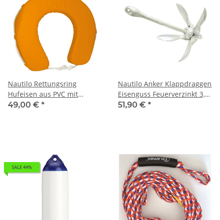
Nautilo Rettungsring
Nautilo Anker Klappdraggen
Hufeisen aus PVC mit
Eisenguss Feuerverzinkt 3,2
Reißverschluss
kg
49,00 €
*
51,90 €
*
SALE 44%