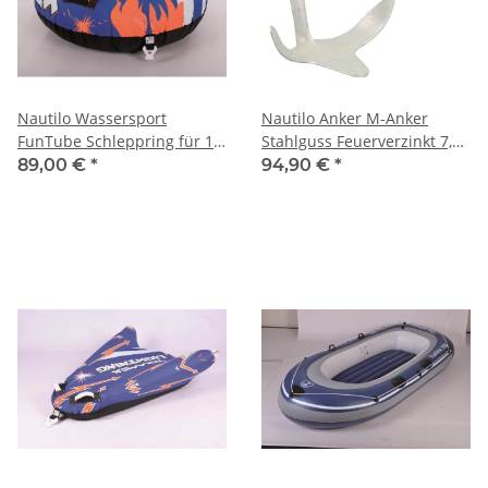
Nautilo Wassersport
Nautilo Anker M-Anker
FunTube Schleppring für 1
Stahlguss Feuerverzinkt 7,5
Person
kg
89,00 €
*
94,90 €
*