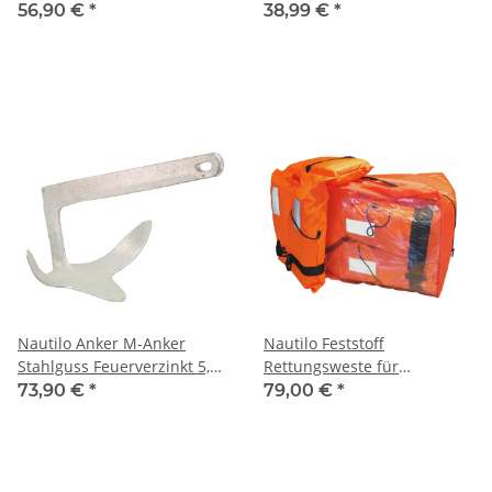
kg
56,90 €
*
38,99 €
*
Nautilo Anker M-Anker
Nautilo Feststoff
Stahlguss Feuerverzinkt 5,0
Rettungsweste für
kg
Erwachsene - 4er Pack
73,90 €
*
79,00 €
*