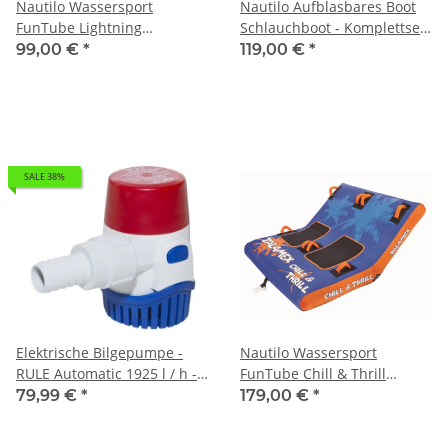
Nautilo Wassersport
Nautilo Aufblasbares Boot
FunTube Lightning
Schlauchboot - Komplettset
Schleppring für 1 Person
für Freizeitfahrten
99,00 €
*
119,00 €
*
SALE 38%
Elektrische Bilgepumpe -
Nautilo Wassersport
RULE Automatic 1925 l / h -
FunTube Chill & Thrill
12V
Schleppring für bis zu 2
79,99 €
*
179,00 €
*
Personen