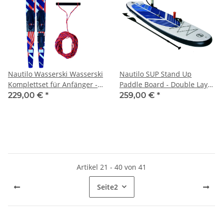
Nautilo Wasserski Wasserski
Nautilo SUP Stand Up
Komplettset für Anfänger -
Paddle Board - Double Layer
Wasserski inkl. Zugseil &
10.6 (320x81 cm)
229,00 €
*
259,00 €
*
Dreieck
Artikel 21 - 40 von 41
Seite
2