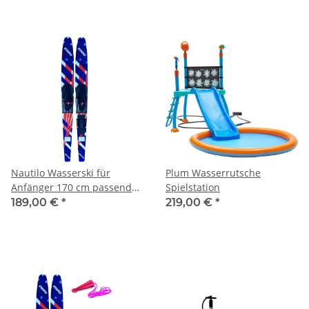
Nautilo Wasserski für
Plum Wasserrutsche
Anfänger 170 cm passend
Spielstation
ab Schuhgröße 36
189,00 €
*
219,00 €
*