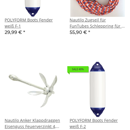
POLYFORM Boots Fender
Nautilo Zugseil für
weiß F-1
FunTubes Schleppring für 3-
4 Personen - 16,7 m lang
29,99 €
*
55,90 €
*
SALE 40%
Nautilo Anker Klappdraggen
POLYFORM Boots Fender
Eisenguss Feuerverzinkt 4,0
weiß F-2