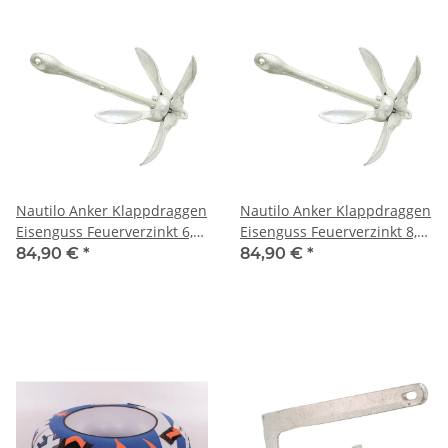
Nautilo Anker Klappdraggen
Nautilo Anker Klappdraggen
Eisenguss Feuerverzinkt 6,0
Eisenguss Feuerverzinkt 8,0
kg
kg
84,90 €
*
84,90 €
*